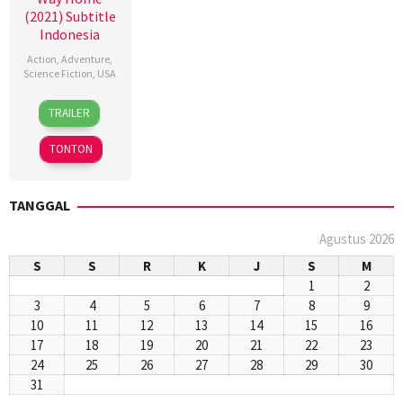
(2021) Subtitle
Indonesia
Action
,
Adventure
,
Science Fiction
,
USA
15
Jon
TRAILER
Dec
Watts
2021
TONTON
TANGGAL
Agustus 2026
S
S
R
K
J
S
M
1
2
3
4
5
6
7
8
9
10
11
12
13
14
15
16
17
18
19
20
21
22
23
24
25
26
27
28
29
30
31