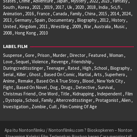
States , Crime , Adventure , Japan , Mystery , 2022 , 2023 , Fantasy ,
South , Korea , 2021 , 2019 , 2017 , Uk , 2020 , 2018 , India , Sci,fi ,
Animation , 2016 , France , Canada , Family , China , 2015 , 2014 , 2024 ,
2013 , Germany , Spain , Documentary , Biography , 2012 , History ,
United , Kingdom , 2011 , Wrestling , 2009 , War , Australia , Music ,
2008 , Hong Kong , 2010
LABEL FILM
Suspense , Gore , Prison , Murder , Director , Featured , Woman ,
Love , Sequel , Violence , Revenge , Friendship ,
Duringcreditsstinger , Teenager , Rated , High , School , Biography ,
Serial , Killer , Ghost , Based On Comic , Martial , Arts , Superhero ,
Anime , Remake , Based On A True Story , Blood , New York City ,
Fight , Based On Novel , Dog , Drugs , Detective , Survival ,
Christmas Friend , One Word , Title , Kidnapping , Independent , Film
, Dystopia , School , Family , Aftercreditsstinger , Protagonist , Alien ,
Investigation , Zombie , Cult , Film Coming Of Age
Apa itu Nontonfilmku / Nontonfilmku.com ? Bioskopkeren – Nonton
Streaming Koleksi Film Terlengkap Bioskop keren Cara menginstall