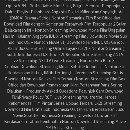
Opera VPN – Gratis Daftar Film Paling Bagus Menurut Pengunjung
Daftar Playlist Dashboard Anggota Digital Millennium Copyright Act
(DMCA) Drama / Series Nonton Streaming Film Box Office dan
Download Film dengan Komentar Terbanyak Film Terpopuler 2 Bulan
Belakangan Ini – Nonton Streaming Download Movie Film Unggulan
Hari Ini Halaman Anggota IDLIX Streaming Film / Download Movie Sub
Indo IndoXX1 – Nonton Movie 21, Download Film INDOXX1 Ganool
LK21 IndoXX1 – Streaming Online Layarkaca21 – Nonton Streaming
Subtitle Indonesia Lk21 ProLk21 Rebahin Online Streaming ANTV
Live Streaming NET.TV Live Streaming Nonton Film Baru Saja
Diupload Download Streaming Movie Subtitle Indonesia Nonton Film
Berdasarkan Rating IMDb Tertinggi – Terendah Streaming Gratis
Download Nonton Koleksi Film Terbaru Nonton Streaming Film Box
Office dan Download Pemasangan Iklan Pertanyaan Yang Sering
Diajukan – Frequently Asked Questions Petunjuk Cara Download
FilmPrivacy Policy RCTI Live Streaming You are the Heroes !
Rekomendasi Film Pintar Series Upload Terbaru Lk21 Streaming
Download Film Gratis Sub Indonesia Urutan Film Berdasarkan Judul
Movie Subtitle Indonesia Streaming Download Urutan Film
Berdasarkan Tahun Pembuatan Nonton Download Streaming Movie
YMTV Live Streaming