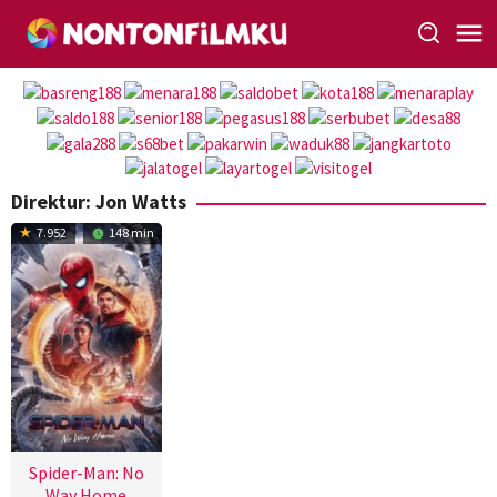
Loncat
ke
konten
Direktur:
Jon Watts
7.952
148 min
Spider-Man: No
Way Home