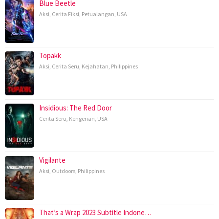
Blue Beetle
Aksi
,
Cerita Fiksi
,
Petualangan
,
USA
Topakk
Aksi
,
Cerita Seru
,
Kejahatan
,
Philippines
Insidious: The Red Door
Cerita Seru
,
Kengerian
,
USA
Vigilante
Aksi
,
Outdoors
,
Philippines
That’s a Wrap 2023 Subtitle Indone…