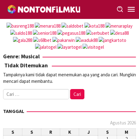
Loncat
ke
konten
Genre: Musical
Tidak Ditemukan
Tampaknya kami tidak dapat menemukan apa yang anda cari. Mungkin
mencari dapat membantu.
Cari
untuk:
TANGGAL
Agustus 2026
S
S
R
K
J
S
M
1
2