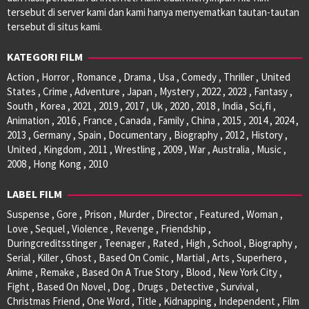
tersebut di server kami dan kami hanya menyematkan tautan-tautan
tersebut di situs kami.
KATEGORI FILM
Action , Horror , Romance , Drama , Usa , Comedy , Thriller , United
States , Crime , Adventure , Japan , Mystery , 2022 , 2023 , Fantasy ,
South , Korea , 2021 , 2019 , 2017 , Uk , 2020 , 2018 , India , Sci,fi ,
Animation , 2016 , France , Canada , Family , China , 2015 , 2014 , 2024 ,
2013 , Germany , Spain , Documentary , Biography , 2012 , History ,
United , Kingdom , 2011 , Wrestling , 2009 , War , Australia , Music ,
2008 , Hong Kong , 2010
LABEL FILM
Suspense , Gore , Prison , Murder , Director , Featured , Woman ,
Love , Sequel , Violence , Revenge , Friendship ,
Duringcreditsstinger , Teenager , Rated , High , School , Biography ,
Serial , Killer , Ghost , Based On Comic , Martial , Arts , Superhero ,
Anime , Remake , Based On A True Story , Blood , New York City ,
Fight , Based On Novel , Dog , Drugs , Detective , Survival ,
Christmas Friend , One Word , Title , Kidnapping , Independent , Film