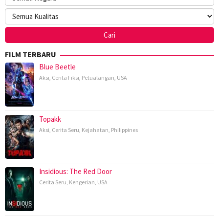
FILM TERBARU
Blue Beetle
Aksi
,
Cerita Fiksi
,
Petualangan
,
USA
Topakk
Aksi
,
Cerita Seru
,
Kejahatan
,
Philippines
Insidious: The Red Door
Cerita Seru
,
Kengerian
,
USA