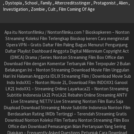
, Dystopia , School , Family , Aftercreditsstinger , Protagonist , Alien ,
Investigation , Zombie , Cult , Film Coming Of Age
Apa itu Nontonfilmku / Nontonfilmku.com ? Bioskopkeren – Nonton
Streaming Koleksi Film Terlengkap Bioskop keren Cara menginstall
Opera VPN – Gratis Daftar Film Paling Bagus Menurut Pengunjung
Daftar Playlist Dashboard Anggota Digital Millennium Copyright Act
(DMCA) Drama / Series Nonton Streaming Film Box Office dan
Download Film dengan Komentar Terbanyak Film Terpopuler 2 Bulan
Belakangan Ini – Nonton Streaming Download Movie Film Unggulan
Hari Ini Halaman Anggota IDLIX Streaming Film / Download Movie Sub
Indo IndoXX1 – Nonton Movie 21, Download Film INDOXX1 Ganool
LK21 IndoXX1 – Streaming Online Layarkaca21 – Nonton Streaming
Subtitle Indonesia Lk21 ProLk21 Rebahin Online Streaming ANTV
Live Streaming NET.TV Live Streaming Nonton Film Baru Saja
Diupload Download Streaming Movie Subtitle Indonesia Nonton Film
Berdasarkan Rating IMDb Tertinggi – Terendah Streaming Gratis
Download Nonton Koleksi Film Terbaru Nonton Streaming Film Box
Office dan Download Pemasangan Iklan Pertanyaan Yang Sering
Diajukan – Frequently Asked Questions Petunjuk Cara Download