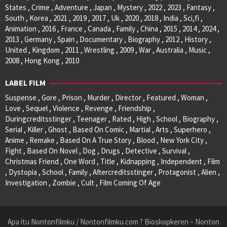
States , Crime , Adventure , Japan , Mystery , 2022 , 2023 , Fantasy ,
South , Korea , 2021 , 2019 , 2017 , Uk , 2020 , 2018 , India , Sci,fi ,
Animation , 2016 , France , Canada , Family , China , 2015 , 2014 , 2024 ,
2013 , Germany , Spain , Documentary , Biography , 2012 , History ,
United , Kingdom , 2011 , Wrestling , 2009 , War , Australia , Music ,
2008 , Hong Kong , 2010
LABEL FILM
Suspense , Gore , Prison , Murder , Director , Featured , Woman ,
Love , Sequel , Violence , Revenge , Friendship ,
Duringcreditsstinger , Teenager , Rated , High , School , Biography ,
Serial , Killer , Ghost , Based On Comic , Martial , Arts , Superhero ,
Anime , Remake , Based On A True Story , Blood , New York City ,
Fight , Based On Novel , Dog , Drugs , Detective , Survival ,
Christmas Friend , One Word , Title , Kidnapping , Independent , Film
, Dystopia , School , Family , Aftercreditsstinger , Protagonist , Alien ,
Investigation , Zombie , Cult , Film Coming Of Age
Apa itu Nontonfilmku / Nontonfilmku.com ? Bioskopkeren – Nonton