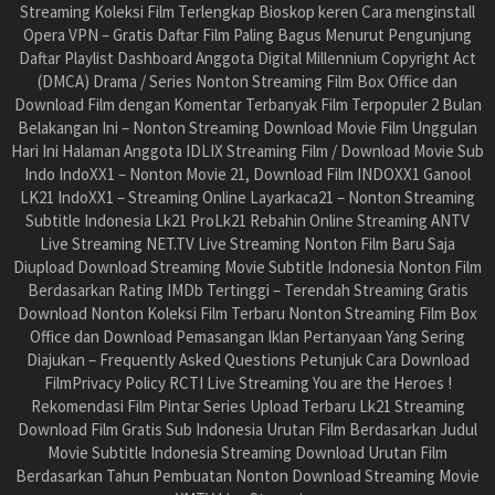
Streaming Koleksi Film Terlengkap Bioskop keren Cara menginstall
Opera VPN – Gratis Daftar Film Paling Bagus Menurut Pengunjung
Daftar Playlist Dashboard Anggota Digital Millennium Copyright Act
(DMCA) Drama / Series Nonton Streaming Film Box Office dan
Download Film dengan Komentar Terbanyak Film Terpopuler 2 Bulan
Belakangan Ini – Nonton Streaming Download Movie Film Unggulan
Hari Ini Halaman Anggota IDLIX Streaming Film / Download Movie Sub
Indo IndoXX1 – Nonton Movie 21, Download Film INDOXX1 Ganool
LK21 IndoXX1 – Streaming Online Layarkaca21 – Nonton Streaming
Subtitle Indonesia Lk21 ProLk21 Rebahin Online Streaming ANTV
Live Streaming NET.TV Live Streaming Nonton Film Baru Saja
Diupload Download Streaming Movie Subtitle Indonesia Nonton Film
Berdasarkan Rating IMDb Tertinggi – Terendah Streaming Gratis
Download Nonton Koleksi Film Terbaru Nonton Streaming Film Box
Office dan Download Pemasangan Iklan Pertanyaan Yang Sering
Diajukan – Frequently Asked Questions Petunjuk Cara Download
FilmPrivacy Policy RCTI Live Streaming You are the Heroes !
Rekomendasi Film Pintar Series Upload Terbaru Lk21 Streaming
Download Film Gratis Sub Indonesia Urutan Film Berdasarkan Judul
Movie Subtitle Indonesia Streaming Download Urutan Film
Berdasarkan Tahun Pembuatan Nonton Download Streaming Movie