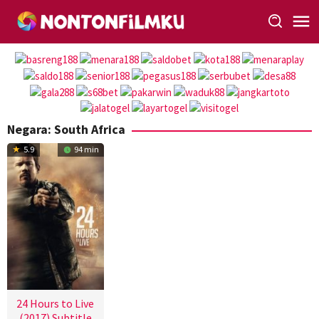
Loncat
ke
konten
Negara:
South Africa
5.9
94 min
24 Hours to Live
(2017) Subtitle