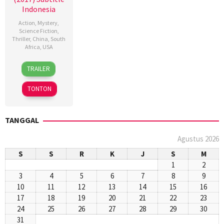
Indonesia
Action
,
Mystery
,
Science Fiction
,
Thriller
,
China
,
South
Africa
,
USA
26
Brian
TRAILER
Oct
Smrz
2017
TONTON
TANGGAL
Agustus 2026
S
S
R
K
J
S
M
1
2
3
4
5
6
7
8
9
10
11
12
13
14
15
16
17
18
19
20
21
22
23
24
25
26
27
28
29
30
31