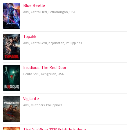
Blue Beetle
Aksi
,
Cerita Fiksi
,
Petualangan
,
USA
Topakk
Aksi
,
Cerita Seru
,
Kejahatan
,
Philippines
Insidious: The Red Door
Cerita Seru
,
Kengerian
,
USA
Vigilante
Aksi
,
Outdoors
,
Philippines
That’s a Wrap 2023 Subtitle Indone…