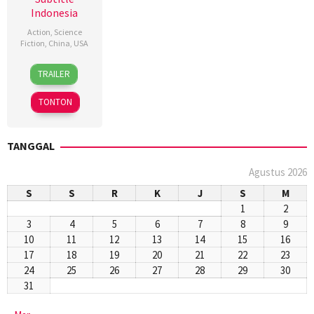
Indonesia
Action
,
Science
Fiction
,
China
,
USA
28
K.C.
TRAILER
Sep
Hodenfield
2018
TONTON
TANGGAL
Agustus 2026
S
S
R
K
J
S
M
1
2
3
4
5
6
7
8
9
10
11
12
13
14
15
16
17
18
19
20
21
22
23
24
25
26
27
28
29
30
31