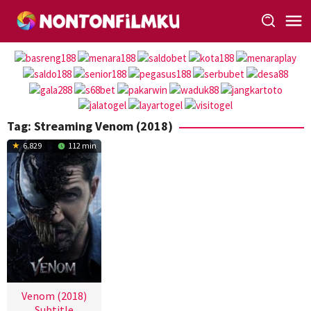
Loncat
ke
konten
Tag:
Streaming Venom (2018)
6.829
112 min
Venom (2018)
Subtitle