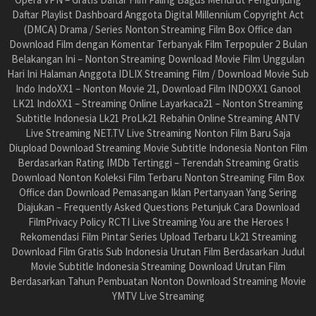
Daftar Playlist Dashboard Anggota Digital Millennium Copyright Act
(DMCA) Drama / Series Nonton Streaming Film Box Office dan
Download Film dengan Komentar Terbanyak Film Terpopuler 2 Bulan
Belakangan Ini – Nonton Streaming Download Movie Film Unggulan
Hari Ini Halaman Anggota IDLIX Streaming Film / Download Movie Sub
Indo IndoXX1 – Nonton Movie 21, Download Film INDOXX1 Ganool
LK21 IndoXX1 – Streaming Online Layarkaca21 – Nonton Streaming
Subtitle Indonesia Lk21 ProLk21 Rebahin Online Streaming ANTV
Live Streaming NET.TV Live Streaming Nonton Film Baru Saja
Diupload Download Streaming Movie Subtitle Indonesia Nonton Film
Berdasarkan Rating IMDb Tertinggi – Terendah Streaming Gratis
Download Nonton Koleksi Film Terbaru Nonton Streaming Film Box
Office dan Download Pemasangan Iklan Pertanyaan Yang Sering
Diajukan – Frequently Asked Questions Petunjuk Cara Download
FilmPrivacy Policy RCTI Live Streaming You are the Heroes !
Rekomendasi Film Pintar Series Upload Terbaru Lk21 Streaming
Download Film Gratis Sub Indonesia Urutan Film Berdasarkan Judul
Movie Subtitle Indonesia Streaming Download Urutan Film
Berdasarkan Tahun Pembuatan Nonton Download Streaming Movie
YMTV Live Streaming