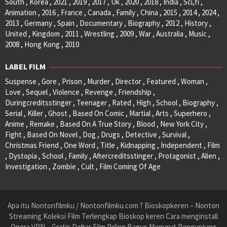
South , Korea , 2021 , 2019 , 2017 , Uk , 2020 , 2018 , India , Sci,fi ,
Animation , 2016 , France , Canada , Family , China , 2015 , 2014 , 2024 ,
2013 , Germany , Spain , Documentary , Biography , 2012 , History ,
United , Kingdom , 2011 , Wrestling , 2009 , War , Australia , Music ,
2008 , Hong Kong , 2010
LABEL FILM
Suspense , Gore , Prison , Murder , Director , Featured , Woman ,
Love , Sequel , Violence , Revenge , Friendship ,
Duringcreditsstinger , Teenager , Rated , High , School , Biography ,
Serial , Killer , Ghost , Based On Comic , Martial , Arts , Superhero ,
Anime , Remake , Based On A True Story , Blood , New York City ,
Fight , Based On Novel , Dog , Drugs , Detective , Survival ,
Christmas Friend , One Word , Title , Kidnapping , Independent , Film
, Dystopia , School , Family , Aftercreditsstinger , Protagonist , Alien ,
Investigation , Zombie , Cult , Film Coming Of Age
Apa itu Nontonfilmku / Nontonfilmku.com ? Bioskopkeren – Nonton
Streaming Koleksi Film Terlengkap Bioskop keren Cara menginstall
Opera VPN – Gratis Daftar Film Paling Bagus Menurut Pengunjung