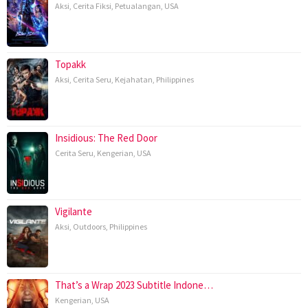
Aksi
,
Cerita Fiksi
,
Petualangan
,
USA
Topakk
Aksi
,
Cerita Seru
,
Kejahatan
,
Philippines
Insidious: The Red Door
Cerita Seru
,
Kengerian
,
USA
Vigilante
Aksi
,
Outdoors
,
Philippines
That’s a Wrap 2023 Subtitle Indone…
Kengerian
,
USA