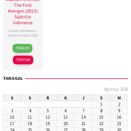
The First
Avenger (2011)
Subtitle
Indonesia
Action
,
Adventure
,
Science Fiction
,
USA
22
Joe
TRAILER
Jul
Johnston
2011
TONTON
TANGGAL
Agustus 2026
S
S
R
K
J
S
M
1
2
3
4
5
6
7
8
9
10
11
12
13
14
15
16
17
18
19
20
21
22
23
24
25
26
27
28
29
30