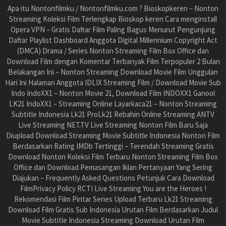
Apa itu Nontonfilmku / Nontonfilmku.com ? Bioskopkeren – Nonton
Streaming Koleksi Film Terlengkap Bioskop keren Cara menginstall
Opera VPN – Gratis Daftar Film Paling Bagus Menurut Pengunjung
Daftar Playlist Dashboard Anggota Digital Millennium Copyright Act
(DMCA) Drama / Series Nonton Streaming Film Box Office dan
Download Film dengan Komentar Terbanyak Film Terpopuler 2 Bulan
Belakangan Ini – Nonton Streaming Download Movie Film Unggulan
Hari Ini Halaman Anggota IDLIX Streaming Film / Download Movie Sub
Indo IndoXX1 – Nonton Movie 21, Download Film INDOXX1 Ganool
LK21 IndoXX1 – Streaming Online Layarkaca21 – Nonton Streaming
Subtitle Indonesia Lk21 ProLk21 Rebahin Online Streaming ANTV
Live Streaming NET.TV Live Streaming Nonton Film Baru Saja
Diupload Download Streaming Movie Subtitle Indonesia Nonton Film
Berdasarkan Rating IMDb Tertinggi – Terendah Streaming Gratis
Download Nonton Koleksi Film Terbaru Nonton Streaming Film Box
Office dan Download Pemasangan Iklan Pertanyaan Yang Sering
Diajukan – Frequently Asked Questions Petunjuk Cara Download
FilmPrivacy Policy RCTI Live Streaming You are the Heroes !
Rekomendasi Film Pintar Series Upload Terbaru Lk21 Streaming
Download Film Gratis Sub Indonesia Urutan Film Berdasarkan Judul
Movie Subtitle Indonesia Streaming Download Urutan Film