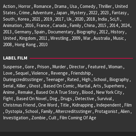
Action , Horror , Romance , Drama , Usa , Comedy , Thriller , United
States , Crime , Adventure , Japan , Mystery , 2022 , 2023 , Fantasy ,
South , Korea , 2021 , 2019 , 2017 , Uk , 2020 , 2018 , India , Sci,fi ,
Animation , 2016 , France , Canada , Family , China , 2015 , 2014 , 2024 ,
2013 , Germany , Spain , Documentary , Biography , 2012 , History ,
United , Kingdom , 2011 , Wrestling , 2009 , War , Australia , Music ,
2008 , Hong Kong , 2010
LABEL FILM
Suspense , Gore , Prison , Murder , Director , Featured , Woman ,
Love , Sequel , Violence , Revenge , Friendship ,
Duringcreditsstinger , Teenager , Rated , High , School , Biography ,
Serial , Killer , Ghost , Based On Comic , Martial , Arts , Superhero ,
Anime , Remake , Based On A True Story , Blood , New York City ,
Fight , Based On Novel , Dog , Drugs , Detective , Survival ,
Christmas Friend , One Word , Title , Kidnapping , Independent , Film
, Dystopia , School , Family , Aftercreditsstinger , Protagonist , Alien ,
Investigation , Zombie , Cult , Film Coming Of Age