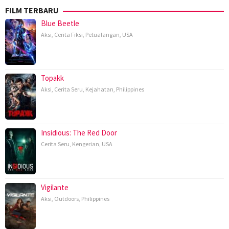
FILM TERBARU
Blue Beetle
Aksi
,
Cerita Fiksi
,
Petualangan
,
USA
Topakk
Aksi
,
Cerita Seru
,
Kejahatan
,
Philippines
Insidious: The Red Door
Cerita Seru
,
Kengerian
,
USA
Vigilante
Aksi
,
Outdoors
,
Philippines