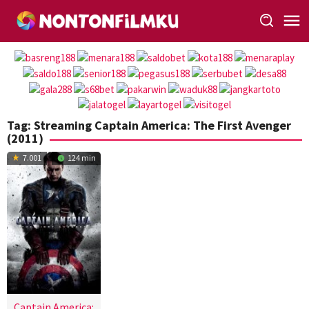
Loncat
ke
konten
Tag:
Streaming Captain America: The First Avenger
(2011)
7.001
124 min
Captain America: