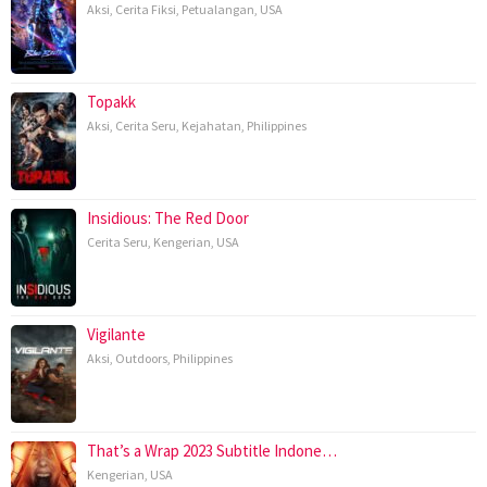
Aksi
,
Cerita Fiksi
,
Petualangan
,
USA
Topakk
Aksi
,
Cerita Seru
,
Kejahatan
,
Philippines
Insidious: The Red Door
Cerita Seru
,
Kengerian
,
USA
Vigilante
Aksi
,
Outdoors
,
Philippines
That’s a Wrap 2023 Subtitle Indone…
Kengerian
,
USA