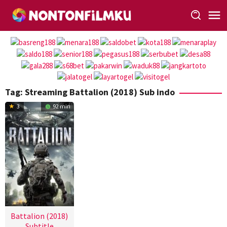
Loncat
ke
konten
Tag:
Streaming Battalion (2018) Sub indo
3
92 min
Battalion (2018)
Subtitle