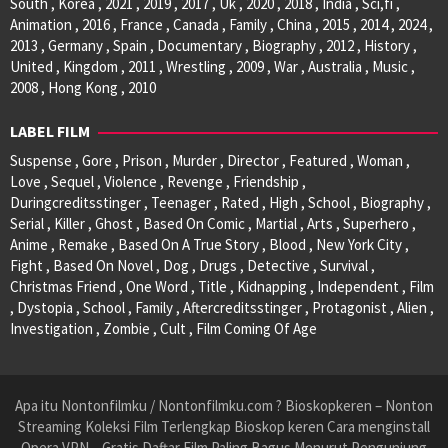
South , Korea , 2021 , 2019 , 2017 , Uk , 2020 , 2018 , India , Sci,fi ,
Animation , 2016 , France , Canada , Family , China , 2015 , 2014 , 2024 ,
2013 , Germany , Spain , Documentary , Biography , 2012 , History ,
United , Kingdom , 2011 , Wrestling , 2009 , War , Australia , Music ,
2008 , Hong Kong , 2010
LABEL FILM
Suspense , Gore , Prison , Murder , Director , Featured , Woman ,
Love , Sequel , Violence , Revenge , Friendship ,
Duringcreditsstinger , Teenager , Rated , High , School , Biography ,
Serial , Killer , Ghost , Based On Comic , Martial , Arts , Superhero ,
Anime , Remake , Based On A True Story , Blood , New York City ,
Fight , Based On Novel , Dog , Drugs , Detective , Survival ,
Christmas Friend , One Word , Title , Kidnapping , Independent , Film
, Dystopia , School , Family , Aftercreditsstinger , Protagonist , Alien ,
Investigation , Zombie , Cult , Film Coming Of Age
Apa itu Nontonfilmku / Nontonfilmku.com ? Bioskopkeren – Nonton
Streaming Koleksi Film Terlengkap Bioskop keren Cara menginstall
Opera VPN – Gratis Daftar Film Paling Bagus Menurut Pengunjung