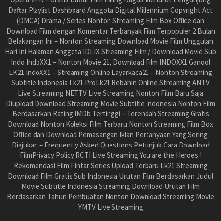
Daftar Playlist Dashboard Anggota Digital Millennium Copyright Act
(DMCA) Drama / Series Nonton Streaming Film Box Office dan
Download Film dengan Komentar Terbanyak Film Terpopuler 2 Bulan
Belakangan Ini – Nonton Streaming Download Movie Film Unggulan
Hari Ini Halaman Anggota IDLIX Streaming Film / Download Movie Sub
Indo IndoXX1 – Nonton Movie 21, Download Film INDOXX1 Ganool
LK21 IndoXX1 – Streaming Online Layarkaca21 – Nonton Streaming
Subtitle Indonesia Lk21 ProLk21 Rebahin Online Streaming ANTV
Live Streaming NET.TV Live Streaming Nonton Film Baru Saja
Diupload Download Streaming Movie Subtitle Indonesia Nonton Film
Berdasarkan Rating IMDb Tertinggi – Terendah Streaming Gratis
Download Nonton Koleksi Film Terbaru Nonton Streaming Film Box
Office dan Download Pemasangan Iklan Pertanyaan Yang Sering
Diajukan – Frequently Asked Questions Petunjuk Cara Download
FilmPrivacy Policy RCTI Live Streaming You are the Heroes !
Rekomendasi Film Pintar Series Upload Terbaru Lk21 Streaming
Download Film Gratis Sub Indonesia Urutan Film Berdasarkan Judul
Movie Subtitle Indonesia Streaming Download Urutan Film
Berdasarkan Tahun Pembuatan Nonton Download Streaming Movie
YMTV Live Streaming