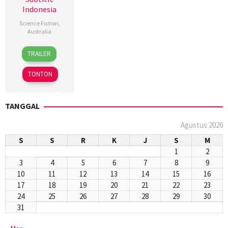
Indonesia
Science Fiction
,
Australia
9
Michael
TRAILER
Jan
Miller
2018
TONTON
TANGGAL
Agustus 2026
S
S
R
K
J
S
M
1
2
3
4
5
6
7
8
9
10
11
12
13
14
15
16
17
18
19
20
21
22
23
24
25
26
27
28
29
30
31