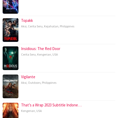
Topakk
Aksi
,
Cerita Seru
,
Kejahatan
,
Philippines
Insidious: The Red Door
Cerita Seru
,
Kengerian
,
USA
Vigilante
Aksi
,
Outdoors
,
Philippines
That’s a Wrap 2023 Subtitle Indone…
Kengerian
,
USA