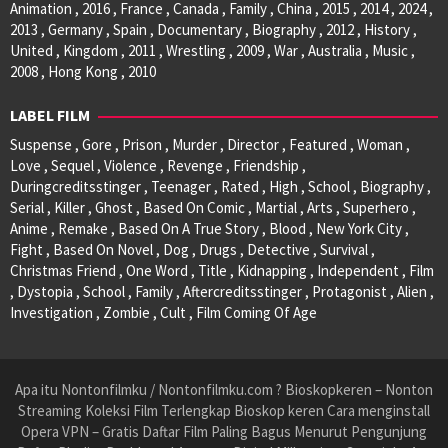
Animation , 2016 , France , Canada , Family , China , 2015 , 2014 , 2024 ,
2013 , Germany , Spain , Documentary , Biography , 2012 , History ,
United , Kingdom , 2011 , Wrestling , 2009 , War , Australia , Music ,
2008 , Hong Kong , 2010
LABEL FILM
Suspense , Gore , Prison , Murder , Director , Featured , Woman ,
Love , Sequel , Violence , Revenge , Friendship ,
Duringcreditsstinger , Teenager , Rated , High , School , Biography ,
Serial , Killer , Ghost , Based On Comic , Martial , Arts , Superhero ,
Anime , Remake , Based On A True Story , Blood , New York City ,
Fight , Based On Novel , Dog , Drugs , Detective , Survival ,
Christmas Friend , One Word , Title , Kidnapping , Independent , Film
, Dystopia , School , Family , Aftercreditsstinger , Protagonist , Alien ,
Investigation , Zombie , Cult , Film Coming Of Age
Apa itu Nontonfilmku / Nontonfilmku.com ? Bioskopkeren – Nonton
Streaming Koleksi Film Terlengkap Bioskop keren Cara menginstall
Opera VPN – Gratis Daftar Film Paling Bagus Menurut Pengunjung