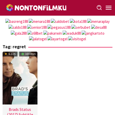
Loncat
ke
konten
Tag:
regret
6.225
101 min
Brads Status
(2017) Subtitle