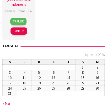
Indonesia
Comedy
,
Drama
,
USA
14
Mike
TRAILER
Sep
White
2017
TONTON
TANGGAL
Agustus 2026
S
S
R
K
J
S
M
1
2
3
4
5
6
7
8
9
10
11
12
13
14
15
16
17
18
19
20
21
22
23
24
25
26
27
28
29
30
31
« Mar