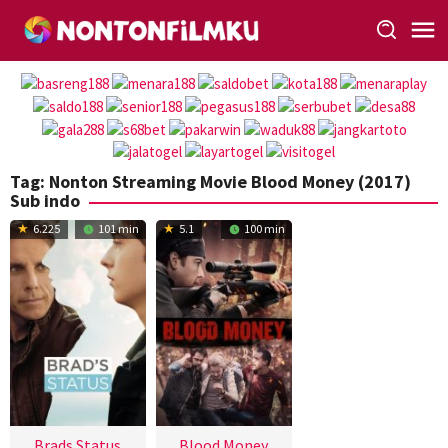
Loncat
ke
konten
Tag:
Nonton Streaming Movie Blood Money (2017)
Sub indo
6.225
101 min
5.1
100 min
Brads Status
Blood Money