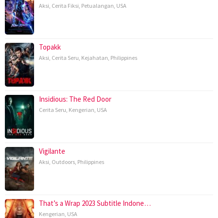
Aksi
,
Cerita Fiksi
,
Petualangan
,
USA
Topakk
Aksi
,
Cerita Seru
,
Kejahatan
,
Philippines
Insidious: The Red Door
Cerita Seru
,
Kengerian
,
USA
Vigilante
Aksi
,
Outdoors
,
Philippines
That’s a Wrap 2023 Subtitle Indone…
Kengerian
,
USA