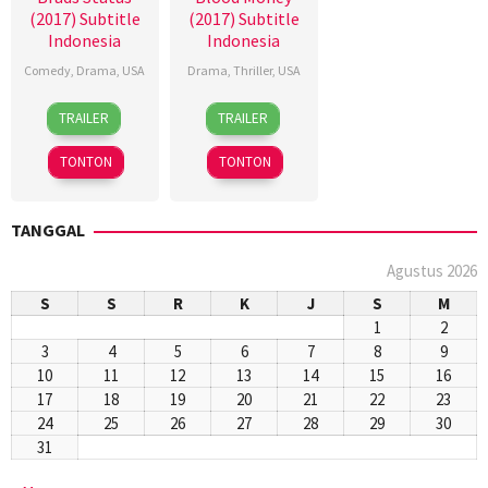
(2017) Subtitle
(2017) Subtitle
Indonesia
Indonesia
Comedy
,
Drama
,
USA
Drama
,
Thriller
,
USA
14
Mike
14
Lucky
TRAILER
TRAILER
Sep
White
Oct
McKee
2017
2017
TONTON
TONTON
TANGGAL
Agustus 2026
S
S
R
K
J
S
M
1
2
3
4
5
6
7
8
9
10
11
12
13
14
15
16
17
18
19
20
21
22
23
24
25
26
27
28
29
30
31