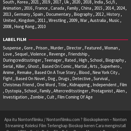
South , Korea , 2021 , 2019 , 2017 , Uk , 2020 , 2018 , India , Sci,fi ,
Animation , 2016 , France , Canada , Family , China , 2015 , 2014 , 2024 ,
2013 , Germany , Spain , Documentary , Biography , 2012 , History ,
United , Kingdom , 2011 , Wrestling , 2009 , War , Australia , Music ,
2008 , Hong Kong , 2010
LABEL FILM
Suspense , Gore , Prison , Murder , Director , Featured , Woman ,
Love , Sequel , Violence , Revenge , Friendship ,
Duringcreditsstinger , Teenager , Rated , High , School , Biography ,
Serial , Killer , Ghost , Based On Comic , Martial , Arts , Superhero ,
Anime , Remake , Based On A True Story , Blood , New York City ,
Fight , Based On Novel , Dog , Drugs , Detective , Survival ,
Christmas Friend , One Word , Title , Kidnapping , Independent , Film
, Dystopia , School , Family , Aftercreditsstinger , Protagonist , Alien ,
Investigation , Zombie , Cult , Film Coming Of Age
Apa itu Nontonfilmku / Nontonfilmku.com ? Bioskopkeren – Nonton
Streaming Koleksi Film Terlengkap Bioskop keren Cara menginstall