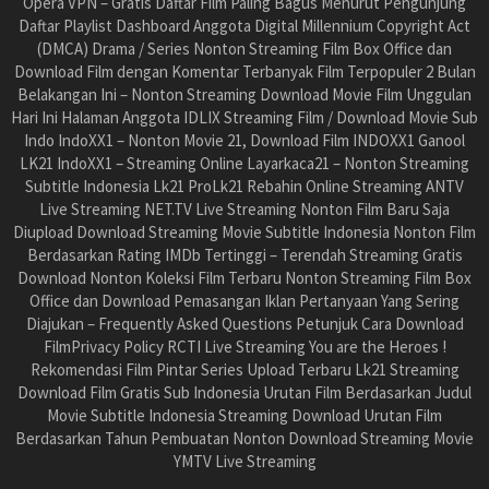
Opera VPN – Gratis Daftar Film Paling Bagus Menurut Pengunjung
Daftar Playlist Dashboard Anggota Digital Millennium Copyright Act
(DMCA) Drama / Series Nonton Streaming Film Box Office dan
Download Film dengan Komentar Terbanyak Film Terpopuler 2 Bulan
Belakangan Ini – Nonton Streaming Download Movie Film Unggulan
Hari Ini Halaman Anggota IDLIX Streaming Film / Download Movie Sub
Indo IndoXX1 – Nonton Movie 21, Download Film INDOXX1 Ganool
LK21 IndoXX1 – Streaming Online Layarkaca21 – Nonton Streaming
Subtitle Indonesia Lk21 ProLk21 Rebahin Online Streaming ANTV
Live Streaming NET.TV Live Streaming Nonton Film Baru Saja
Diupload Download Streaming Movie Subtitle Indonesia Nonton Film
Berdasarkan Rating IMDb Tertinggi – Terendah Streaming Gratis
Download Nonton Koleksi Film Terbaru Nonton Streaming Film Box
Office dan Download Pemasangan Iklan Pertanyaan Yang Sering
Diajukan – Frequently Asked Questions Petunjuk Cara Download
FilmPrivacy Policy RCTI Live Streaming You are the Heroes !
Rekomendasi Film Pintar Series Upload Terbaru Lk21 Streaming
Download Film Gratis Sub Indonesia Urutan Film Berdasarkan Judul
Movie Subtitle Indonesia Streaming Download Urutan Film
Berdasarkan Tahun Pembuatan Nonton Download Streaming Movie
YMTV Live Streaming