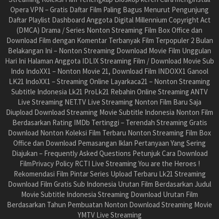
Opera VPN – Gratis Daftar Film Paling Bagus Menurut Pengunjung
Daftar Playlist Dashboard Anggota Digital Millennium Copyright Act
(DMCA) Drama / Series Nonton Streaming Film Box Office dan
Download Film dengan Komentar Terbanyak Film Terpopuler 2 Bulan
Belakangan Ini – Nonton Streaming Download Movie Film Unggulan
Hari Ini Halaman Anggota IDLIX Streaming Film / Download Movie Sub
Indo IndoXX1 – Nonton Movie 21, Download Film INDOXX1 Ganool
LK21 IndoXX1 – Streaming Online Layarkaca21 – Nonton Streaming
Subtitle Indonesia Lk21 ProLk21 Rebahin Online Streaming ANTV
Live Streaming NET.TV Live Streaming Nonton Film Baru Saja
Diupload Download Streaming Movie Subtitle Indonesia Nonton Film
Berdasarkan Rating IMDb Tertinggi – Terendah Streaming Gratis
Download Nonton Koleksi Film Terbaru Nonton Streaming Film Box
Office dan Download Pemasangan Iklan Pertanyaan Yang Sering
Diajukan – Frequently Asked Questions Petunjuk Cara Download
FilmPrivacy Policy RCTI Live Streaming You are the Heroes !
Rekomendasi Film Pintar Series Upload Terbaru Lk21 Streaming
Download Film Gratis Sub Indonesia Urutan Film Berdasarkan Judul
Movie Subtitle Indonesia Streaming Download Urutan Film
Berdasarkan Tahun Pembuatan Nonton Download Streaming Movie
YMTV Live Streaming