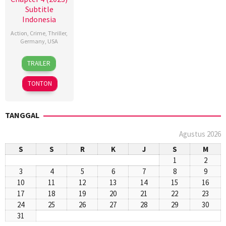
Subtitle
Indonesia
Action
,
Crime
,
Thriller
,
Germany
,
USA
22
Jeremy
TRAILER
Mar
Marks
2023
TONTON
TANGGAL
Agustus 2026
S
S
R
K
J
S
M
1
2
3
4
5
6
7
8
9
10
11
12
13
14
15
16
17
18
19
20
21
22
23
24
25
26
27
28
29
30
31