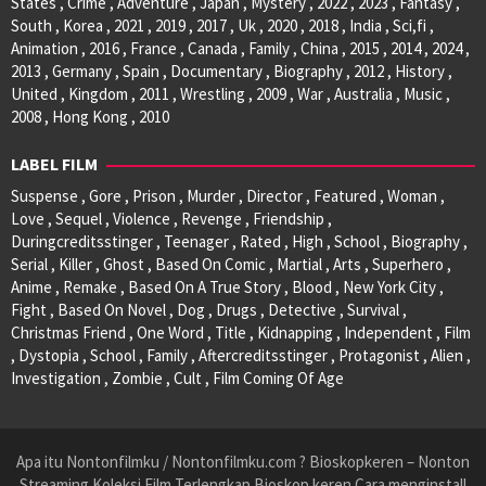
States , Crime , Adventure , Japan , Mystery , 2022 , 2023 , Fantasy ,
South , Korea , 2021 , 2019 , 2017 , Uk , 2020 , 2018 , India , Sci,fi ,
Animation , 2016 , France , Canada , Family , China , 2015 , 2014 , 2024 ,
2013 , Germany , Spain , Documentary , Biography , 2012 , History ,
United , Kingdom , 2011 , Wrestling , 2009 , War , Australia , Music ,
2008 , Hong Kong , 2010
LABEL FILM
Suspense , Gore , Prison , Murder , Director , Featured , Woman ,
Love , Sequel , Violence , Revenge , Friendship ,
Duringcreditsstinger , Teenager , Rated , High , School , Biography ,
Serial , Killer , Ghost , Based On Comic , Martial , Arts , Superhero ,
Anime , Remake , Based On A True Story , Blood , New York City ,
Fight , Based On Novel , Dog , Drugs , Detective , Survival ,
Christmas Friend , One Word , Title , Kidnapping , Independent , Film
, Dystopia , School , Family , Aftercreditsstinger , Protagonist , Alien ,
Investigation , Zombie , Cult , Film Coming Of Age
Apa itu Nontonfilmku / Nontonfilmku.com ? Bioskopkeren – Nonton
Streaming Koleksi Film Terlengkap Bioskop keren Cara menginstall