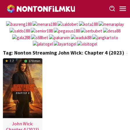
Loncat
ke
konten
Tag:
Nonton Streaming John Wick: Chapter 4 (2023)
7.7
170 min
John Wick:
Chapter 4 (2023)