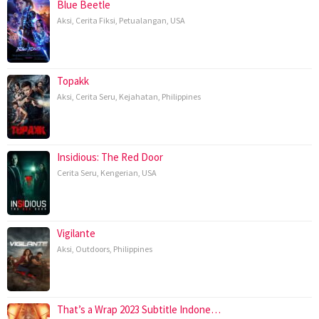
Blue Beetle
Aksi
,
Cerita Fiksi
,
Petualangan
,
USA
Topakk
Aksi
,
Cerita Seru
,
Kejahatan
,
Philippines
Insidious: The Red Door
Cerita Seru
,
Kengerian
,
USA
Vigilante
Aksi
,
Outdoors
,
Philippines
That’s a Wrap 2023 Subtitle Indone…