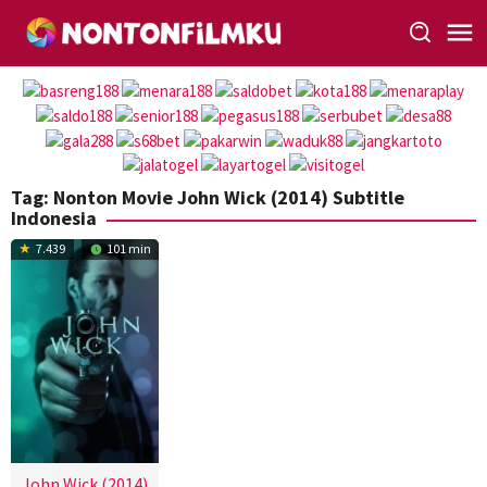
Loncat
ke
konten
Tag:
Nonton Movie John Wick (2014) Subtitle
Indonesia
7.439
101 min
John Wick (2014)