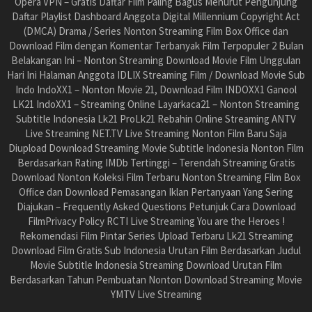
Opera VPN – Gratis Daftar Film Paling Bagus Menurut Pengunjung
Daftar Playlist Dashboard Anggota Digital Millennium Copyright Act
(DMCA) Drama / Series Nonton Streaming Film Box Office dan
Download Film dengan Komentar Terbanyak Film Terpopuler 2 Bulan
Belakangan Ini – Nonton Streaming Download Movie Film Unggulan
Hari Ini Halaman Anggota IDLIX Streaming Film / Download Movie Sub
Indo IndoXX1 – Nonton Movie 21, Download Film INDOXX1 Ganool
LK21 IndoXX1 – Streaming Online Layarkaca21 – Nonton Streaming
Subtitle Indonesia Lk21 ProLk21 Rebahin Online Streaming ANTV
Live Streaming NET.TV Live Streaming Nonton Film Baru Saja
Diupload Download Streaming Movie Subtitle Indonesia Nonton Film
Berdasarkan Rating IMDb Tertinggi – Terendah Streaming Gratis
Download Nonton Koleksi Film Terbaru Nonton Streaming Film Box
Office dan Download Pemasangan Iklan Pertanyaan Yang Sering
Diajukan – Frequently Asked Questions Petunjuk Cara Download
FilmPrivacy Policy RCTI Live Streaming You are the Heroes !
Rekomendasi Film Pintar Series Upload Terbaru Lk21 Streaming
Download Film Gratis Sub Indonesia Urutan Film Berdasarkan Judul
Movie Subtitle Indonesia Streaming Download Urutan Film
Berdasarkan Tahun Pembuatan Nonton Download Streaming Movie
YMTV Live Streaming