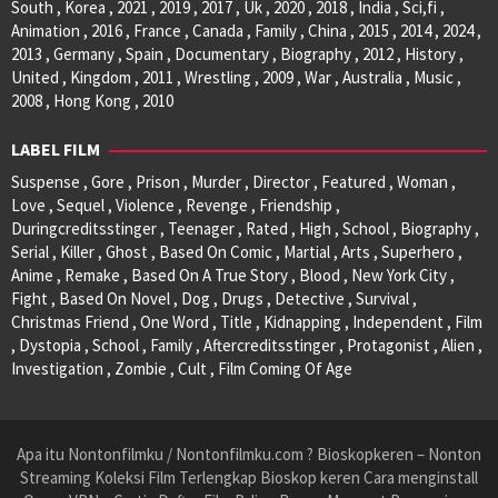
South , Korea , 2021 , 2019 , 2017 , Uk , 2020 , 2018 , India , Sci,fi ,
Animation , 2016 , France , Canada , Family , China , 2015 , 2014 , 2024 ,
2013 , Germany , Spain , Documentary , Biography , 2012 , History ,
United , Kingdom , 2011 , Wrestling , 2009 , War , Australia , Music ,
2008 , Hong Kong , 2010
LABEL FILM
Suspense , Gore , Prison , Murder , Director , Featured , Woman ,
Love , Sequel , Violence , Revenge , Friendship ,
Duringcreditsstinger , Teenager , Rated , High , School , Biography ,
Serial , Killer , Ghost , Based On Comic , Martial , Arts , Superhero ,
Anime , Remake , Based On A True Story , Blood , New York City ,
Fight , Based On Novel , Dog , Drugs , Detective , Survival ,
Christmas Friend , One Word , Title , Kidnapping , Independent , Film
, Dystopia , School , Family , Aftercreditsstinger , Protagonist , Alien ,
Investigation , Zombie , Cult , Film Coming Of Age
Apa itu Nontonfilmku / Nontonfilmku.com ? Bioskopkeren – Nonton
Streaming Koleksi Film Terlengkap Bioskop keren Cara menginstall