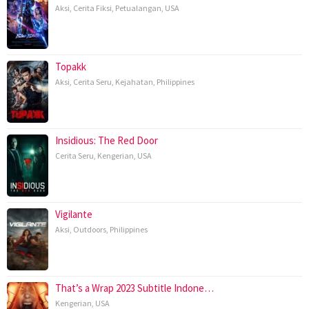
Aksi
,
Cerita Fiksi
,
Petualangan
,
USA
Topakk
Aksi
,
Cerita Seru
,
Kejahatan
,
Philippines
Insidious: The Red Door
Cerita Seru
,
Kengerian
,
USA
Vigilante
Aksi
,
Outdoors
,
Philippines
That’s a Wrap 2023 Subtitle Indone…
Kengerian
,
USA