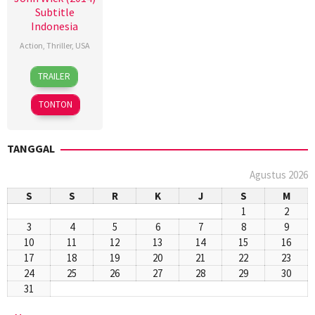
Subtitle
Indonesia
Action
,
Thriller
,
USA
22
Jessica
TRAILER
Oct
Lichtner
2014
TONTON
TANGGAL
Agustus 2026
S
S
R
K
J
S
M
1
2
3
4
5
6
7
8
9
10
11
12
13
14
15
16
17
18
19
20
21
22
23
24
25
26
27
28
29
30
31