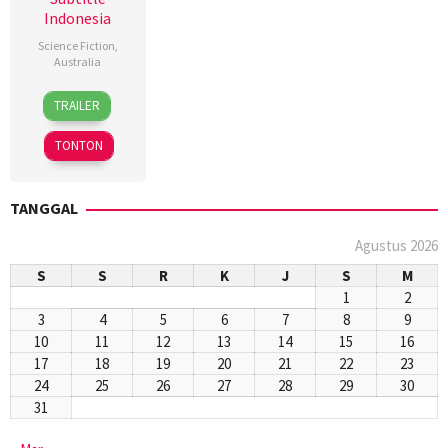
Indonesia
Science Fiction
,
Australia
9
Michael
TRAILER
Jan
Miller
2018
TONTON
TANGGAL
Agustus 2026
S
S
R
K
J
S
M
1
2
3
4
5
6
7
8
9
10
11
12
13
14
15
16
17
18
19
20
21
22
23
24
25
26
27
28
29
30
31