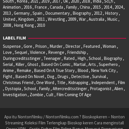
South , Korea , 2021 , 2019 , 2017 , Uk , 2020 , 2018 , India , Sci,fi ,
Animation , 2016 , France , Canada , Family , China , 2015 , 2014 , 2024 ,
2013 , Germany , Spain , Documentary , Biography , 2012 , History ,
United , Kingdom , 2011 , Wrestling , 2009 , War , Australia , Music ,
2008 , Hong Kong , 2010
LABEL FILM
Suspense , Gore , Prison , Murder , Director , Featured , Woman ,
Love , Sequel , Violence , Revenge , Friendship ,
Duringcreditsstinger , Teenager , Rated , High , School , Biography ,
Serial , Killer , Ghost , Based On Comic , Martial , Arts , Superhero ,
Anime , Remake , Based On A True Story , Blood , New York City ,
Fight , Based On Novel , Dog , Drugs , Detective , Survival ,
Christmas Friend , One Word , Title , Kidnapping , Independent , Film
, Dystopia , School , Family , Aftercreditsstinger , Protagonist , Alien ,
Investigation , Zombie , Cult , Film Coming Of Age
Apa itu Nontonfilmku / Nontonfilmku.com ? Bioskopkeren – Nonton
Streaming Koleksi Film Terlengkap Bioskop keren Cara menginstall
Opera VPN – Gratis Daftar Film Paling Bagus Menurut Pengunjung