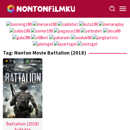
Loncat
ke
konten
Tag:
Nonton Movie Battalion (2018)
3
92 min
Battalion (2018)
Subtitle