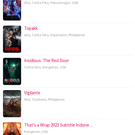
Aksi
,
Cerita Fiksi
,
Petualangan
,
USA
Topakk
Aksi
,
Cerita Seru
,
Kejahatan
,
Philippines
Insidious: The Red Door
Cerita Seru
,
Kengerian
,
USA
Vigilante
Aksi
,
Outdoors
,
Philippines
That’s a Wrap 2023 Subtitle Indone…
Kengerian
,
USA