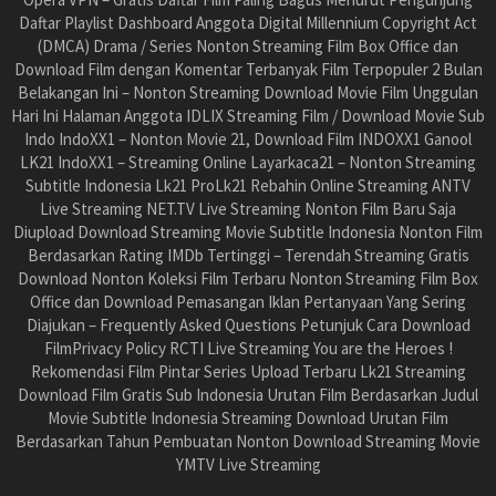
Daftar Playlist Dashboard Anggota Digital Millennium Copyright Act
(DMCA) Drama / Series Nonton Streaming Film Box Office dan
Download Film dengan Komentar Terbanyak Film Terpopuler 2 Bulan
Belakangan Ini – Nonton Streaming Download Movie Film Unggulan
Hari Ini Halaman Anggota IDLIX Streaming Film / Download Movie Sub
Indo IndoXX1 – Nonton Movie 21, Download Film INDOXX1 Ganool
LK21 IndoXX1 – Streaming Online Layarkaca21 – Nonton Streaming
Subtitle Indonesia Lk21 ProLk21 Rebahin Online Streaming ANTV
Live Streaming NET.TV Live Streaming Nonton Film Baru Saja
Diupload Download Streaming Movie Subtitle Indonesia Nonton Film
Berdasarkan Rating IMDb Tertinggi – Terendah Streaming Gratis
Download Nonton Koleksi Film Terbaru Nonton Streaming Film Box
Office dan Download Pemasangan Iklan Pertanyaan Yang Sering
Diajukan – Frequently Asked Questions Petunjuk Cara Download
FilmPrivacy Policy RCTI Live Streaming You are the Heroes !
Rekomendasi Film Pintar Series Upload Terbaru Lk21 Streaming
Download Film Gratis Sub Indonesia Urutan Film Berdasarkan Judul
Movie Subtitle Indonesia Streaming Download Urutan Film
Berdasarkan Tahun Pembuatan Nonton Download Streaming Movie
YMTV Live Streaming