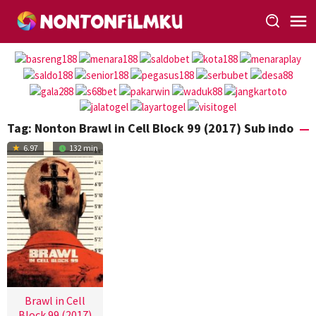
Loncat
ke
konten
Tag:
Nonton Brawl in Cell Block 99 (2017) Sub indo
6.97
132 min
Brawl in Cell
Block 99 (2017)