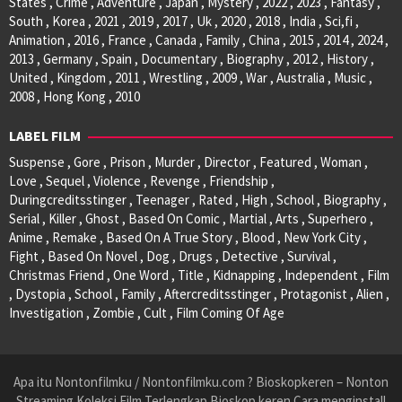
States , Crime , Adventure , Japan , Mystery , 2022 , 2023 , Fantasy ,
South , Korea , 2021 , 2019 , 2017 , Uk , 2020 , 2018 , India , Sci,fi ,
Animation , 2016 , France , Canada , Family , China , 2015 , 2014 , 2024 ,
2013 , Germany , Spain , Documentary , Biography , 2012 , History ,
United , Kingdom , 2011 , Wrestling , 2009 , War , Australia , Music ,
2008 , Hong Kong , 2010
LABEL FILM
Suspense , Gore , Prison , Murder , Director , Featured , Woman ,
Love , Sequel , Violence , Revenge , Friendship ,
Duringcreditsstinger , Teenager , Rated , High , School , Biography ,
Serial , Killer , Ghost , Based On Comic , Martial , Arts , Superhero ,
Anime , Remake , Based On A True Story , Blood , New York City ,
Fight , Based On Novel , Dog , Drugs , Detective , Survival ,
Christmas Friend , One Word , Title , Kidnapping , Independent , Film
, Dystopia , School , Family , Aftercreditsstinger , Protagonist , Alien ,
Investigation , Zombie , Cult , Film Coming Of Age
Apa itu Nontonfilmku / Nontonfilmku.com ? Bioskopkeren – Nonton
Streaming Koleksi Film Terlengkap Bioskop keren Cara menginstall