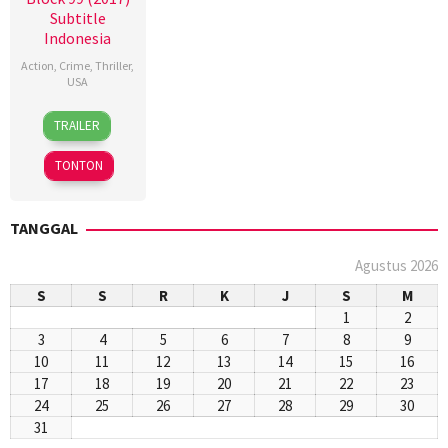
Subtitle
Indonesia
Action
,
Crime
,
Thriller
,
USA
23
Dave
TRAILER
Sep
Halls
2017
TONTON
TANGGAL
Agustus 2026
S
S
R
K
J
S
M
1
2
3
4
5
6
7
8
9
10
11
12
13
14
15
16
17
18
19
20
21
22
23
24
25
26
27
28
29
30
31