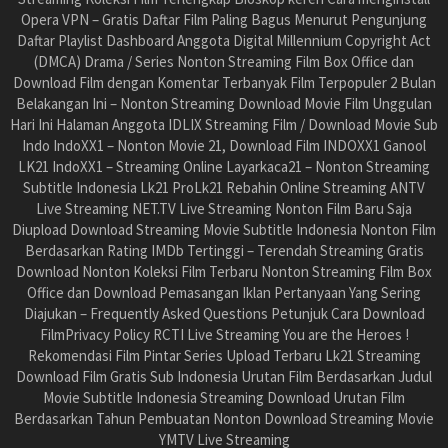
Opera VPN – Gratis Daftar Film Paling Bagus Menurut Pengunjung
Daftar Playlist Dashboard Anggota Digital Millennium Copyright Act
(DMCA) Drama / Series Nonton Streaming Film Box Office dan
Download Film dengan Komentar Terbanyak Film Terpopuler 2 Bulan
Belakangan Ini – Nonton Streaming Download Movie Film Unggulan
Hari Ini Halaman Anggota IDLIX Streaming Film / Download Movie Sub
Indo IndoXX1 – Nonton Movie 21, Download Film INDOXX1 Ganool
LK21 IndoXX1 – Streaming Online Layarkaca21 – Nonton Streaming
Subtitle Indonesia Lk21 ProLk21 Rebahin Online Streaming ANTV
Live Streaming NET.TV Live Streaming Nonton Film Baru Saja
Diupload Download Streaming Movie Subtitle Indonesia Nonton Film
Berdasarkan Rating IMDb Tertinggi – Terendah Streaming Gratis
Download Nonton Koleksi Film Terbaru Nonton Streaming Film Box
Office dan Download Pemasangan Iklan Pertanyaan Yang Sering
Diajukan – Frequently Asked Questions Petunjuk Cara Download
FilmPrivacy Policy RCTI Live Streaming You are the Heroes !
Rekomendasi Film Pintar Series Upload Terbaru Lk21 Streaming
Download Film Gratis Sub Indonesia Urutan Film Berdasarkan Judul
Movie Subtitle Indonesia Streaming Download Urutan Film
Berdasarkan Tahun Pembuatan Nonton Download Streaming Movie
YMTV Live Streaming