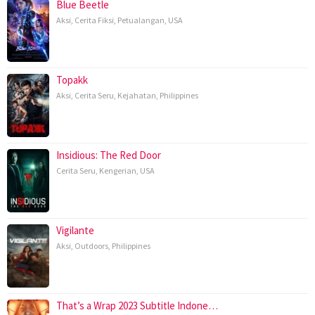
Blue Beetle
Aksi
,
Cerita Fiksi
,
Petualangan
,
USA
Topakk
Aksi
,
Cerita Seru
,
Kejahatan
,
Philippines
Insidious: The Red Door
Cerita Seru
,
Kengerian
,
USA
Vigilante
Aksi
,
Outdoors
,
Philippines
That’s a Wrap 2023 Subtitle Indone…