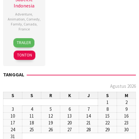
Indonesia
Adventure
,
Animation
,
Comedy
,
Family
,
Canada
,
France
14
Eric
TRAILER
Dec
Summer
2016
TONTON
TANGGAL
Agustus 2026
S
S
R
K
J
S
M
1
2
3
4
5
6
7
8
9
10
11
12
13
14
15
16
17
18
19
20
21
22
23
24
25
26
27
28
29
30
31