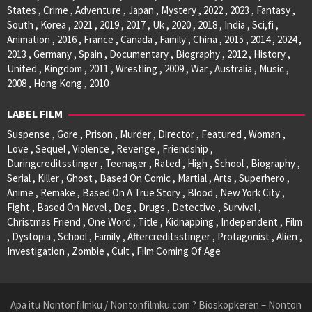
States , Crime , Adventure , Japan , Mystery , 2022 , 2023 , Fantasy ,
South , Korea , 2021 , 2019 , 2017 , Uk , 2020 , 2018 , India , Sci,fi ,
Animation , 2016 , France , Canada , Family , China , 2015 , 2014 , 2024 ,
2013 , Germany , Spain , Documentary , Biography , 2012 , History ,
United , Kingdom , 2011 , Wrestling , 2009 , War , Australia , Music ,
2008 , Hong Kong , 2010
LABEL FILM
Suspense , Gore , Prison , Murder , Director , Featured , Woman ,
Love , Sequel , Violence , Revenge , Friendship ,
Duringcreditsstinger , Teenager , Rated , High , School , Biography ,
Serial , Killer , Ghost , Based On Comic , Martial , Arts , Superhero ,
Anime , Remake , Based On A True Story , Blood , New York City ,
Fight , Based On Novel , Dog , Drugs , Detective , Survival ,
Christmas Friend , One Word , Title , Kidnapping , Independent , Film
, Dystopia , School , Family , Aftercreditsstinger , Protagonist , Alien ,
Investigation , Zombie , Cult , Film Coming Of Age
Apa itu Nontonfilmku / Nontonfilmku.com ? Bioskopkeren – Nonton