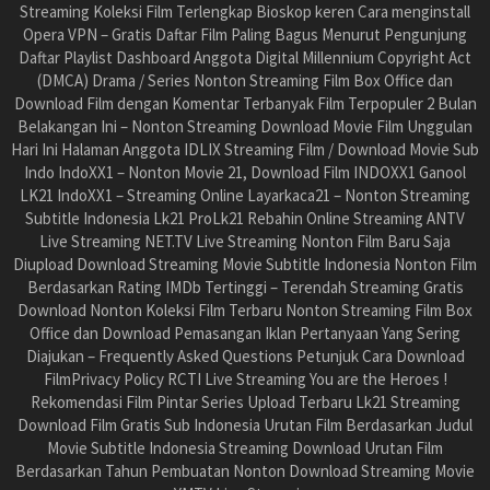
Streaming Koleksi Film Terlengkap Bioskop keren Cara menginstall
Opera VPN – Gratis Daftar Film Paling Bagus Menurut Pengunjung
Daftar Playlist Dashboard Anggota Digital Millennium Copyright Act
(DMCA) Drama / Series Nonton Streaming Film Box Office dan
Download Film dengan Komentar Terbanyak Film Terpopuler 2 Bulan
Belakangan Ini – Nonton Streaming Download Movie Film Unggulan
Hari Ini Halaman Anggota IDLIX Streaming Film / Download Movie Sub
Indo IndoXX1 – Nonton Movie 21, Download Film INDOXX1 Ganool
LK21 IndoXX1 – Streaming Online Layarkaca21 – Nonton Streaming
Subtitle Indonesia Lk21 ProLk21 Rebahin Online Streaming ANTV
Live Streaming NET.TV Live Streaming Nonton Film Baru Saja
Diupload Download Streaming Movie Subtitle Indonesia Nonton Film
Berdasarkan Rating IMDb Tertinggi – Terendah Streaming Gratis
Download Nonton Koleksi Film Terbaru Nonton Streaming Film Box
Office dan Download Pemasangan Iklan Pertanyaan Yang Sering
Diajukan – Frequently Asked Questions Petunjuk Cara Download
FilmPrivacy Policy RCTI Live Streaming You are the Heroes !
Rekomendasi Film Pintar Series Upload Terbaru Lk21 Streaming
Download Film Gratis Sub Indonesia Urutan Film Berdasarkan Judul
Movie Subtitle Indonesia Streaming Download Urutan Film
Berdasarkan Tahun Pembuatan Nonton Download Streaming Movie