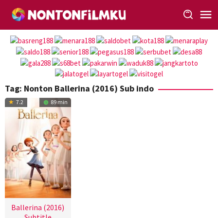
Loncat
ke
konten
Tag:
Nonton Ballerina (2016) Sub indo
7.2
89 min
Ballerina (2016)
Subtitle