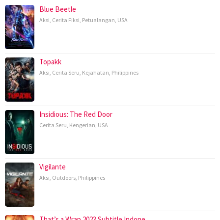
Blue Beetle
Aksi
,
Cerita Fiksi
,
Petualangan
,
USA
Topakk
Aksi
,
Cerita Seru
,
Kejahatan
,
Philippines
Insidious: The Red Door
Cerita Seru
,
Kengerian
,
USA
Vigilante
Aksi
,
Outdoors
,
Philippines
That’s a Wrap 2023 Subtitle Indone…