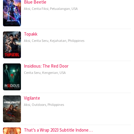
Blue Beetle
Aksi
,
Cerita Fiksi
,
Petualangan
,
USA
Topakk
Aksi
,
Cerita Seru
,
Kejahatan
,
Philippines
Insidious: The Red Door
Cerita Seru
,
Kengerian
,
USA
Vigilante
Aksi
,
Outdoors
,
Philippines
That’s a Wrap 2023 Subtitle Indone…