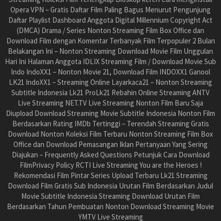
Opera VPN – Gratis Daftar Film Paling Bagus Menurut Pengunjung
Daftar Playlist Dashboard Anggota Digital Millennium Copyright Act
(DMCA) Drama / Series Nonton Streaming Film Box Office dan
Download Film dengan Komentar Terbanyak Film Terpopuler 2 Bulan
Belakangan Ini – Nonton Streaming Download Movie Film Unggulan
Hari Ini Halaman Anggota IDLIX Streaming Film / Download Movie Sub
Indo IndoXX1 – Nonton Movie 21, Download Film INDOXX1 Ganool
LK21 IndoXX1 – Streaming Online Layarkaca21 – Nonton Streaming
Subtitle Indonesia Lk21 ProLk21 Rebahin Online Streaming ANTV
Live Streaming NET.TV Live Streaming Nonton Film Baru Saja
Diupload Download Streaming Movie Subtitle Indonesia Nonton Film
Berdasarkan Rating IMDb Tertinggi – Terendah Streaming Gratis
Download Nonton Koleksi Film Terbaru Nonton Streaming Film Box
Office dan Download Pemasangan Iklan Pertanyaan Yang Sering
Diajukan – Frequently Asked Questions Petunjuk Cara Download
FilmPrivacy Policy RCTI Live Streaming You are the Heroes !
Rekomendasi Film Pintar Series Upload Terbaru Lk21 Streaming
Download Film Gratis Sub Indonesia Urutan Film Berdasarkan Judul
Movie Subtitle Indonesia Streaming Download Urutan Film
Berdasarkan Tahun Pembuatan Nonton Download Streaming Movie
YMTV Live Streaming