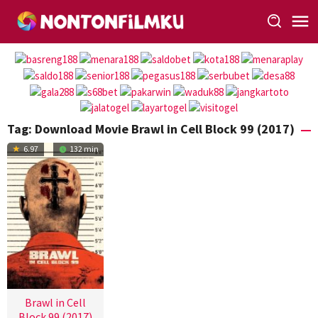
Loncat
ke
konten
Tag:
Download Movie Brawl in Cell Block 99 (2017)
6.97
132 min
Brawl in Cell
Block 99 (2017)