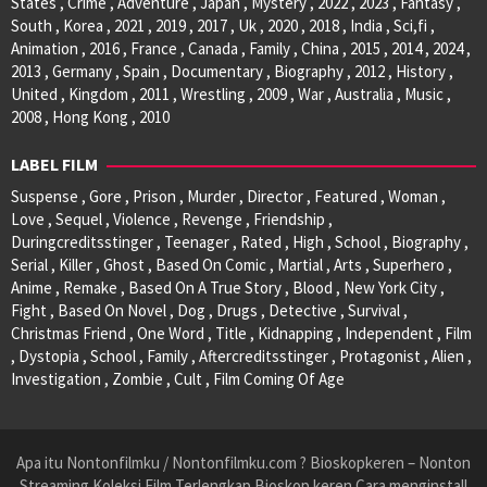
States , Crime , Adventure , Japan , Mystery , 2022 , 2023 , Fantasy ,
South , Korea , 2021 , 2019 , 2017 , Uk , 2020 , 2018 , India , Sci,fi ,
Animation , 2016 , France , Canada , Family , China , 2015 , 2014 , 2024 ,
2013 , Germany , Spain , Documentary , Biography , 2012 , History ,
United , Kingdom , 2011 , Wrestling , 2009 , War , Australia , Music ,
2008 , Hong Kong , 2010
LABEL FILM
Suspense , Gore , Prison , Murder , Director , Featured , Woman ,
Love , Sequel , Violence , Revenge , Friendship ,
Duringcreditsstinger , Teenager , Rated , High , School , Biography ,
Serial , Killer , Ghost , Based On Comic , Martial , Arts , Superhero ,
Anime , Remake , Based On A True Story , Blood , New York City ,
Fight , Based On Novel , Dog , Drugs , Detective , Survival ,
Christmas Friend , One Word , Title , Kidnapping , Independent , Film
, Dystopia , School , Family , Aftercreditsstinger , Protagonist , Alien ,
Investigation , Zombie , Cult , Film Coming Of Age
Apa itu Nontonfilmku / Nontonfilmku.com ? Bioskopkeren – Nonton
Streaming Koleksi Film Terlengkap Bioskop keren Cara menginstall