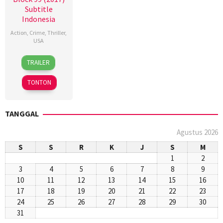
Subtitle
Indonesia
Action
,
Crime
,
Thriller
,
USA
23
Dave
TRAILER
Sep
Halls
2017
TONTON
TANGGAL
Agustus 2026
S
S
R
K
J
S
M
1
2
3
4
5
6
7
8
9
10
11
12
13
14
15
16
17
18
19
20
21
22
23
24
25
26
27
28
29
30
31