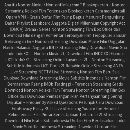
Apa itu Nontonfilmku / Nontonfilmku.com ? Bioskopkeren – Nonton
Streaming Koleksi Film Terlengkap Bioskop keren Cara menginstall
Opera VPN – Gratis Daftar Film Paling Bagus Menurut Pengunjung
Daftar Playlist Dashboard Anggota Digital Millennium Copyright Act
(DMCA) Drama / Series Nonton Streaming Film Box Office dan
Download Film dengan Komentar Terbanyak Film Terpopuler 2 Bulan
Belakangan Ini – Nonton Streaming Download Movie Film Unggulan
Hari Ini Halaman Anggota IDLIX Streaming Film / Download Movie Sub
Indo IndoXX1 – Nonton Movie 21, Download Film INDOXX1 Ganool
LK21 IndoXX1 – Streaming Online Layarkaca21 – Nonton Streaming
Subtitle Indonesia Lk21 ProLk21 Rebahin Online Streaming ANTV
Live Streaming NET.TV Live Streaming Nonton Film Baru Saja
Diupload Download Streaming Movie Subtitle Indonesia Nonton Film
Berdasarkan Rating IMDb Tertinggi – Terendah Streaming Gratis
Download Nonton Koleksi Film Terbaru Nonton Streaming Film Box
Office dan Download Pemasangan Iklan Pertanyaan Yang Sering
Diajukan – Frequently Asked Questions Petunjuk Cara Download
FilmPrivacy Policy RCTI Live Streaming You are the Heroes !
Rekomendasi Film Pintar Series Upload Terbaru Lk21 Streaming
Download Film Gratis Sub Indonesia Urutan Film Berdasarkan Judul
Movie Subtitle Indonesia Streaming Download Urutan Film