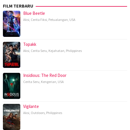
FILM TERBARU
Blue Beetle
Aksi
,
Cerita Fiksi
,
Petualangan
,
USA
Topakk
Aksi
,
Cerita Seru
,
Kejahatan
,
Philippines
Insidious: The Red Door
Cerita Seru
,
Kengerian
,
USA
Vigilante
Aksi
,
Outdoors
,
Philippines