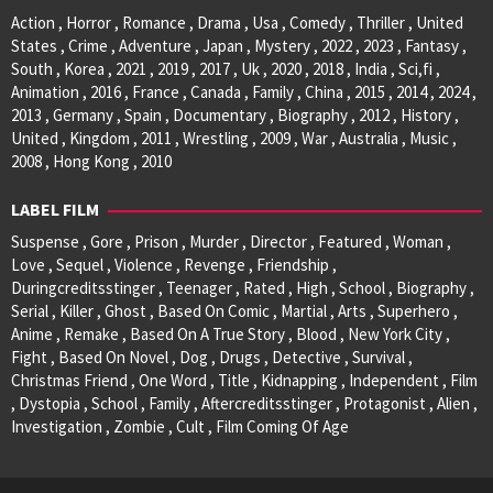
Action , Horror , Romance , Drama , Usa , Comedy , Thriller , United
States , Crime , Adventure , Japan , Mystery , 2022 , 2023 , Fantasy ,
South , Korea , 2021 , 2019 , 2017 , Uk , 2020 , 2018 , India , Sci,fi ,
Animation , 2016 , France , Canada , Family , China , 2015 , 2014 , 2024 ,
2013 , Germany , Spain , Documentary , Biography , 2012 , History ,
United , Kingdom , 2011 , Wrestling , 2009 , War , Australia , Music ,
2008 , Hong Kong , 2010
LABEL FILM
Suspense , Gore , Prison , Murder , Director , Featured , Woman ,
Love , Sequel , Violence , Revenge , Friendship ,
Duringcreditsstinger , Teenager , Rated , High , School , Biography ,
Serial , Killer , Ghost , Based On Comic , Martial , Arts , Superhero ,
Anime , Remake , Based On A True Story , Blood , New York City ,
Fight , Based On Novel , Dog , Drugs , Detective , Survival ,
Christmas Friend , One Word , Title , Kidnapping , Independent , Film
, Dystopia , School , Family , Aftercreditsstinger , Protagonist , Alien ,
Investigation , Zombie , Cult , Film Coming Of Age