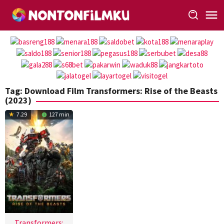
Loncat
ke
konten
Tag:
Download Film Transformers: Rise of the Beasts
(2023)
7.29
127 min
Transformers: