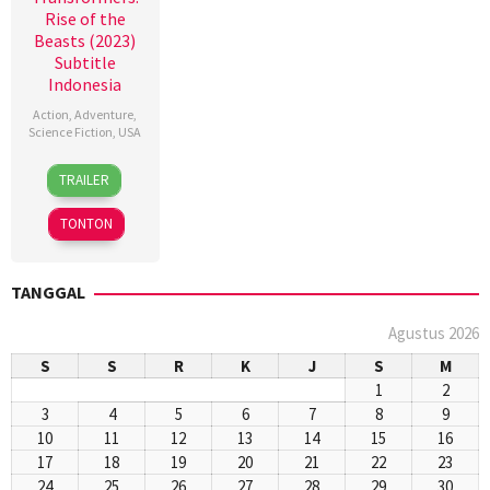
Rise of the
Beasts (2023)
Subtitle
Indonesia
Action
,
Adventure
,
Science Fiction
,
USA
6
Esteban
TRAILER
Jun
Sánchez
2023
TONTON
TANGGAL
Agustus 2026
S
S
R
K
J
S
M
1
2
3
4
5
6
7
8
9
10
11
12
13
14
15
16
17
18
19
20
21
22
23
24
25
26
27
28
29
30