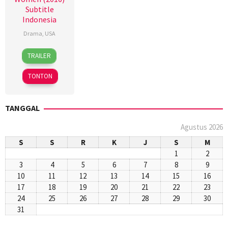
Subtitle
Indonesia
Drama
,
USA
28
Mike
TRAILER
Dec
Mills
2016
TONTON
TANGGAL
Agustus 2026
S
S
R
K
J
S
M
1
2
3
4
5
6
7
8
9
10
11
12
13
14
15
16
17
18
19
20
21
22
23
24
25
26
27
28
29
30
31