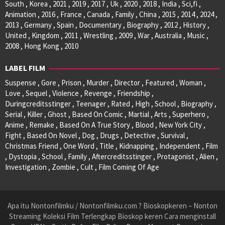
South , Korea , 2021 , 2019 , 2017 , Uk , 2020 , 2018 , India , Sci,fi ,
Animation , 2016 , France , Canada , Family , China , 2015 , 2014 , 2024 ,
2013 , Germany , Spain , Documentary , Biography , 2012 , History ,
United , Kingdom , 2011 , Wrestling , 2009 , War , Australia , Music ,
2008 , Hong Kong , 2010
LABEL FILM
Suspense , Gore , Prison , Murder , Director , Featured , Woman ,
Love , Sequel , Violence , Revenge , Friendship ,
Duringcreditsstinger , Teenager , Rated , High , School , Biography ,
Serial , Killer , Ghost , Based On Comic , Martial , Arts , Superhero ,
Anime , Remake , Based On A True Story , Blood , New York City ,
Fight , Based On Novel , Dog , Drugs , Detective , Survival ,
Christmas Friend , One Word , Title , Kidnapping , Independent , Film
, Dystopia , School , Family , Aftercreditsstinger , Protagonist , Alien ,
Investigation , Zombie , Cult , Film Coming Of Age
Apa itu Nontonfilmku / Nontonfilmku.com ? Bioskopkeren – Nonton
Streaming Koleksi Film Terlengkap Bioskop keren Cara menginstall