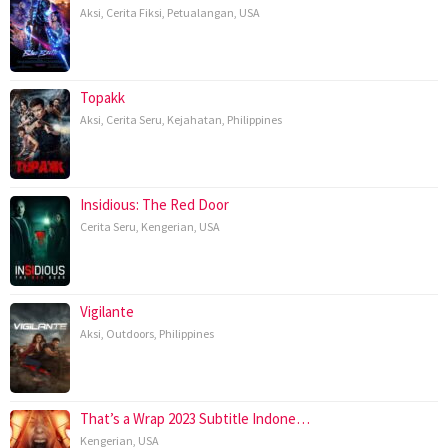
Aksi
,
Cerita Fiksi
,
Petualangan
,
USA
Topakk
Aksi
,
Cerita Seru
,
Kejahatan
,
Philippines
Insidious: The Red Door
Cerita Seru
,
Kengerian
,
USA
Vigilante
Aksi
,
Outdoors
,
Philippines
That’s a Wrap 2023 Subtitle Indone…
Kengerian
,
USA