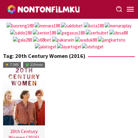
Loncat
ke
konten
Tag:
20th Century Women (2016)
7.345
119 min
20th Century
Women (2016)