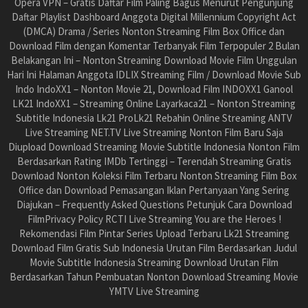
Opera VPN – Gratis Daftar Film Paling Bagus Menurut Pengunjung
Daftar Playlist Dashboard Anggota Digital Millennium Copyright Act
(DMCA) Drama / Series Nonton Streaming Film Box Office dan
Download Film dengan Komentar Terbanyak Film Terpopuler 2 Bulan
Belakangan Ini – Nonton Streaming Download Movie Film Unggulan
Hari Ini Halaman Anggota IDLIX Streaming Film / Download Movie Sub
Indo IndoXX1 – Nonton Movie 21, Download Film INDOXX1 Ganool
LK21 IndoXX1 – Streaming Online Layarkaca21 – Nonton Streaming
Subtitle Indonesia Lk21 ProLk21 Rebahin Online Streaming ANTV
Live Streaming NET.TV Live Streaming Nonton Film Baru Saja
Diupload Download Streaming Movie Subtitle Indonesia Nonton Film
Berdasarkan Rating IMDb Tertinggi – Terendah Streaming Gratis
Download Nonton Koleksi Film Terbaru Nonton Streaming Film Box
Office dan Download Pemasangan Iklan Pertanyaan Yang Sering
Diajukan – Frequently Asked Questions Petunjuk Cara Download
FilmPrivacy Policy RCTI Live Streaming You are the Heroes !
Rekomendasi Film Pintar Series Upload Terbaru Lk21 Streaming
Download Film Gratis Sub Indonesia Urutan Film Berdasarkan Judul
Movie Subtitle Indonesia Streaming Download Urutan Film
Berdasarkan Tahun Pembuatan Nonton Download Streaming Movie
YMTV Live Streaming