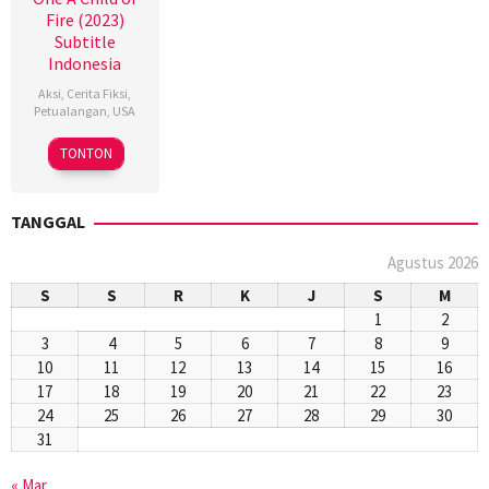
Fire (2023)
Subtitle
Indonesia
Aksi
,
Cerita Fiksi
,
Petualangan
,
USA
15
Zack
TONTON
Dec
Snyder
2023
TANGGAL
Agustus 2026
S
S
R
K
J
S
M
1
2
3
4
5
6
7
8
9
10
11
12
13
14
15
16
17
18
19
20
21
22
23
24
25
26
27
28
29
30
31
« Mar