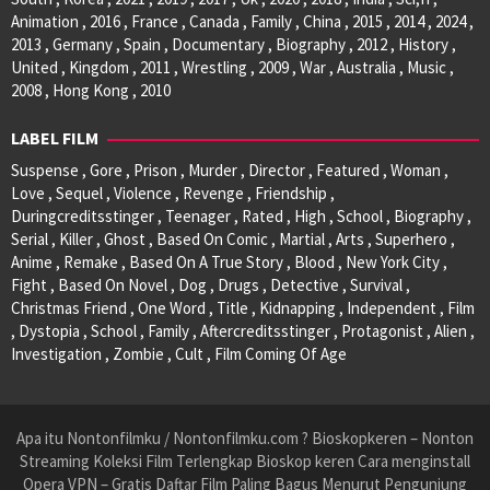
Animation , 2016 , France , Canada , Family , China , 2015 , 2014 , 2024 ,
2013 , Germany , Spain , Documentary , Biography , 2012 , History ,
United , Kingdom , 2011 , Wrestling , 2009 , War , Australia , Music ,
2008 , Hong Kong , 2010
LABEL FILM
Suspense , Gore , Prison , Murder , Director , Featured , Woman ,
Love , Sequel , Violence , Revenge , Friendship ,
Duringcreditsstinger , Teenager , Rated , High , School , Biography ,
Serial , Killer , Ghost , Based On Comic , Martial , Arts , Superhero ,
Anime , Remake , Based On A True Story , Blood , New York City ,
Fight , Based On Novel , Dog , Drugs , Detective , Survival ,
Christmas Friend , One Word , Title , Kidnapping , Independent , Film
, Dystopia , School , Family , Aftercreditsstinger , Protagonist , Alien ,
Investigation , Zombie , Cult , Film Coming Of Age
Apa itu Nontonfilmku / Nontonfilmku.com ? Bioskopkeren – Nonton
Streaming Koleksi Film Terlengkap Bioskop keren Cara menginstall
Opera VPN – Gratis Daftar Film Paling Bagus Menurut Pengunjung