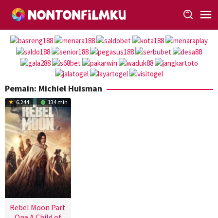
Loncat
ke
konten
Pemain:
Michiel Huisman
6.244
134 min
Rebel Moon Part
One A Child of