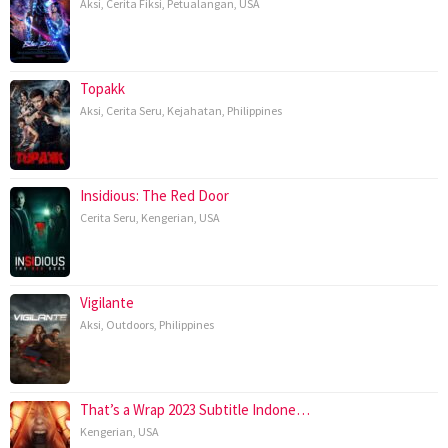
Aksi
,
Cerita Fiksi
,
Petualangan
,
USA
Topakk
Aksi
,
Cerita Seru
,
Kejahatan
,
Philippines
Insidious: The Red Door
Cerita Seru
,
Kengerian
,
USA
Vigilante
Aksi
,
Outdoors
,
Philippines
That’s a Wrap 2023 Subtitle Indone…
Kengerian
,
USA