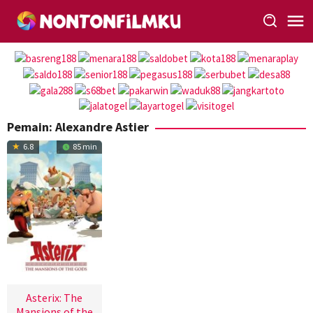
Loncat
ke
konten
Pemain:
Alexandre Astier
6.8
85 min
Asterix: The
Mansions of the