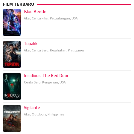
FILM TERBARU
Blue Beetle
Aksi
,
Cerita Fiksi
,
Petualangan
,
USA
Topakk
Aksi
,
Cerita Seru
,
Kejahatan
,
Philippines
Insidious: The Red Door
Cerita Seru
,
Kengerian
,
USA
Vigilante
Aksi
,
Outdoors
,
Philippines