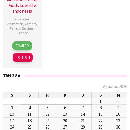
Gods Subtitle
Indonesia
Adventure
,
Animation
,
Comedy
,
Family
,
Belgium
,
France
26
Alexandre
TRAILER
Nov
Astier
2014
TONTON
TANGGAL
Agustus 2026
S
S
R
K
J
S
M
1
2
3
4
5
6
7
8
9
10
11
12
13
14
15
16
17
18
19
20
21
22
23
24
25
26
27
28
29
30